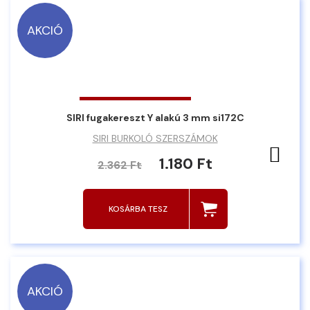
AKCIÓ
SIRI fugakereszt Y alakú 3 mm si172C
SIRI BURKOLÓ SZERSZÁMOK
Ked
1.180 Ft
2.362 Ft
KOSÁRBA TESZ
AKCIÓ