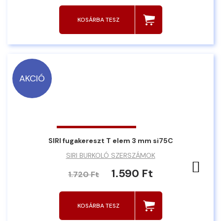
KOSÁRBA TESZ
AKCIÓ
SIRI fugakereszt T elem 3 mm si75C
SIRI BURKOLÓ SZERSZÁMOK
Ked
1.590 Ft
1.720 Ft
KOSÁRBA TESZ