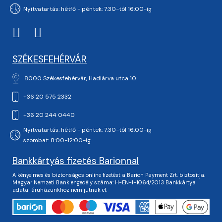
Nyitvatartás: hétfő - péntek: 7:30-tól 16:00-ig
SZÉKESFEHÉRVÁR
8000 Székesfehérvár, Hadiárva utca 10.
+36 20 575 2332
+36 20 244 0440
Nyitvatartás: hétfő - péntek: 7:30-tól 16:00-ig
szombat: 8:00-12:00-ig
Bankkártyás fizetés Barionnal
A kényelmes és biztonságos online fizetést a Barion Payment Zrt. biztosítja.
Magyar Nemzeti Bank engedély száma: H-EN-I-1064/2013 Bankkártya
adatai áruházunkhoz nem jutnak el.