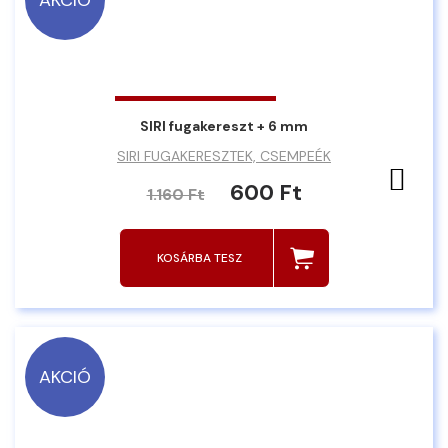
AKCIÓ
SIRI fugakereszt + 6 mm
SIRI FUGAKERESZTEK, CSEMPEÉK
Ked
600 Ft
1.160 Ft
KOSÁRBA TESZ
AKCIÓ