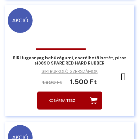
AKCIÓ
SIRI fugaanyag behúzógumi, cserélhető betét, piros
si3890 SPARE RED HARD RUBBER
SIRI BURKOLÓ SZERSZÁMOK
Ked
1.500 Ft
1.600 Ft
KOSÁRBA TESZ
AKCIÓ