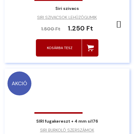
Siri szivacs
SIRI SZIVACSOK LEHÚZÓGUMIK
Ked
1.250 Ft
1.500 Ft
KOSÁRBA TESZ
AKCIÓ
SIRI fugakereszt + 4 mm si176
SIRI BURKOLÓ SZERSZÁMOK