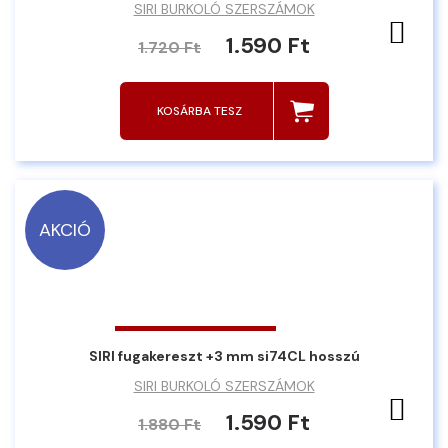
SIRI BURKOLÓ SZERSZÁMOK
Ked
1.590 Ft
1.720 Ft
KOSÁRBA TESZ
AKCIÓ
SIRI fugakereszt +3 mm si74CL hosszú
SIRI BURKOLÓ SZERSZÁMOK
Ked
1.590 Ft
1.880 Ft