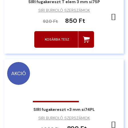
SIRI fugakereszt T elem 3 mm si75P
SIRI BURKOLÓ SZERSZÁMOK
Ked
850 Ft
920 Ft
KOSÁRBA TESZ
AKCIÓ
SIRI fugakereszt +3 mm si74PL
SIRI BURKOLÓ SZERSZÁMOK
Ked