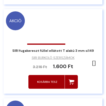
AKCIÓ
SIRI fugakereszt füllel ellátott T alakú 3 mm si149
SIRI BURKOLÓ SZERSZÁMOK
Ked
1.600 Ft
3.216 Ft
KOSÁRBA TESZ