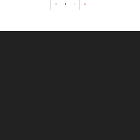
«
‹
›
»