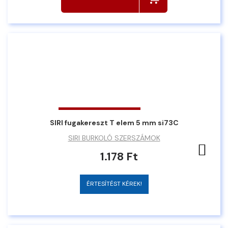
SIRI fugakereszt T elem 5 mm si73C
SIRI BURKOLÓ SZERSZÁMOK
Ked
1.178 Ft
ÉRTESÍTÉST KÉREK!