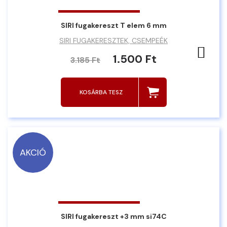
SIRI fugakereszt T elem 6 mm
SIRI FUGAKERESZTEK, CSEMPEÉK
Ked
1.500 Ft
3.185 Ft
KOSÁRBA TESZ
AKCIÓ
SIRI fugakereszt +3 mm si74C