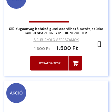
SIRI fugaanyag behúzó gumi cserélhető betét, szürke
si3891 SPARE GREY MEDIUM RUBBER
SIRI BURKOLÓ SZERSZÁMOK
Ked
1.500 Ft
1.600 Ft
KOSÁRBA TESZ
AKCIÓ