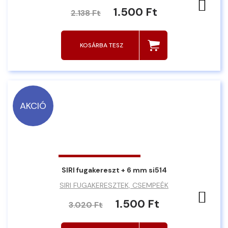
Ked
1.500 Ft
2.138 Ft
KOSÁRBA TESZ
AKCIÓ
SIRI fugakereszt + 6 mm si514
SIRI FUGAKERESZTEK, CSEMPEÉK
Ked
1.500 Ft
3.020 Ft