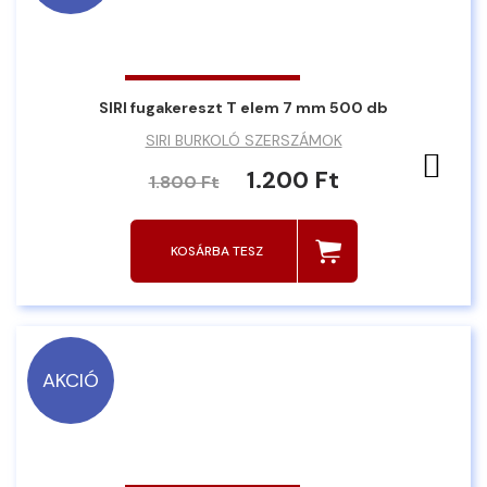
SIRI fugakereszt T elem 7 mm 500 db
SIRI BURKOLÓ SZERSZÁMOK
Ked
1.200 Ft
1.800 Ft
KOSÁRBA TESZ
AKCIÓ