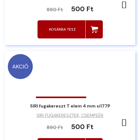
Ked
500 Ft
890 Ft
KOSÁRBA TESZ
AKCIÓ
SIRI fugakereszt T elem 4 mm si177P
SIRI FUGAKERESZTEK, CSEMPEÉK
Ked
500 Ft
890 Ft