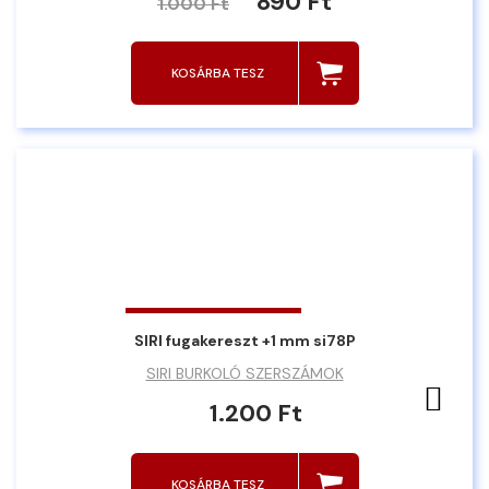
890 Ft
1.000 Ft
KOSÁRBA TESZ
SIRI fugakereszt +1 mm si78P
SIRI BURKOLÓ SZERSZÁMOK
Ked
1.200 Ft
KOSÁRBA TESZ