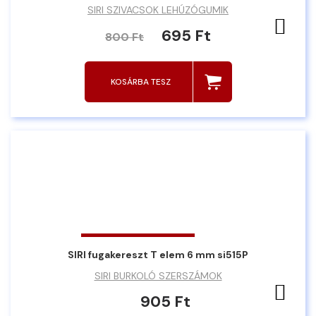
SIRI SZIVACSOK LEHÚZÓGUMIK
Ked
695 Ft
800 Ft
KOSÁRBA TESZ
SIRI fugakereszt T elem 6 mm si515P
SIRI BURKOLÓ SZERSZÁMOK
Ked
905 Ft