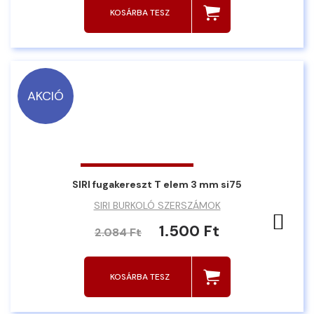
KOSÁRBA TESZ
AKCIÓ
SIRI fugakereszt T elem 3 mm si75
SIRI BURKOLÓ SZERSZÁMOK
Ked
1.500 Ft
2.084 Ft
KOSÁRBA TESZ