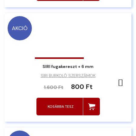
AKCIÓ
SIRI fugakereszt + 6 mm
SIRI BURKOLÓ SZERSZÁMOK
Ked
800 Ft
1.600 Ft
KOSÁRBA TESZ