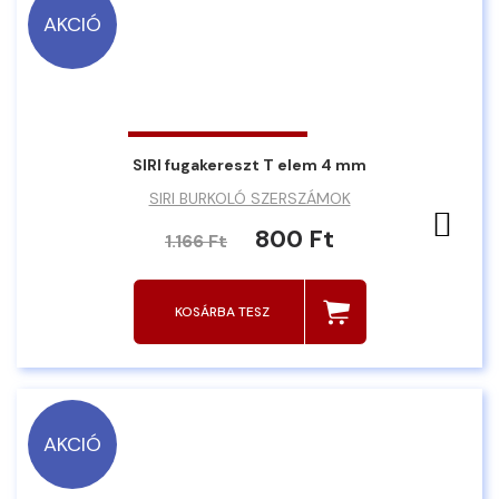
AKCIÓ
SIRI fugakereszt T elem 4 mm
SIRI BURKOLÓ SZERSZÁMOK
Ked
800 Ft
1.166 Ft
KOSÁRBA TESZ
AKCIÓ