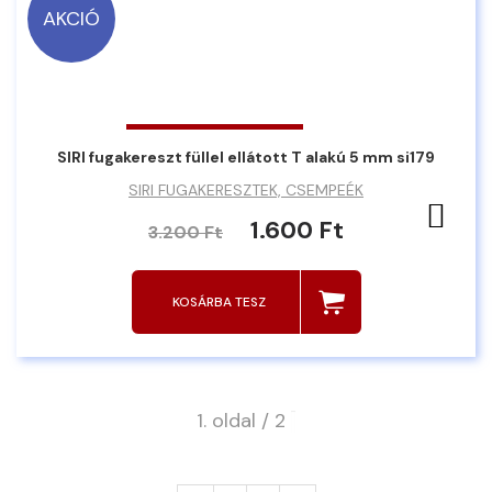
AKCIÓ
SIRI fugakereszt füllel ellátott T alakú 5 mm si179
SIRI FUGAKERESZTEK, CSEMPEÉK
Ked
1.600 Ft
3.200 Ft
KOSÁRBA TESZ
1. oldal / 2