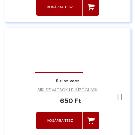
KOSÁRBA TESZ
Siri szivacs
SIRI SZIVACSOK LEHÚZÓGUMIK
Ked
650 Ft
KOSÁRBA TESZ