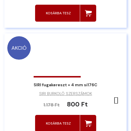
KOSÁRBA TESZ
AKCIÓ
SIRI fugakereszt + 4 mm si176C
SIRI BURKOLÓ SZERSZÁMOK
Ked
800 Ft
1.178 Ft
KOSÁRBA TESZ