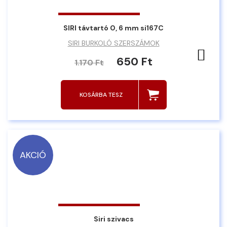
SIRI távtartó 0, 6 mm si167C
SIRI BURKOLÓ SZERSZÁMOK
Ked
650 Ft
1.170 Ft
KOSÁRBA TESZ
AKCIÓ
Siri szivacs