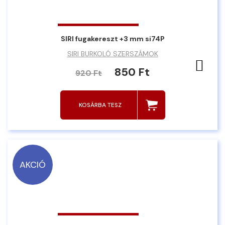
SIRI fugakereszt +3 mm si74P
SIRI BURKOLÓ SZERSZÁMOK
Ked
850 Ft
920 Ft
KOSÁRBA TESZ
AKCIÓ