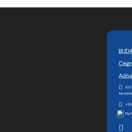
BUD
Cégn
Adós
1037
területe
+36
Nyit