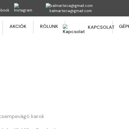
kalmarteca@gmail.com
AKCIÓK
RÓLUNK
GÉP
KAPCSOLAT
SIGMA CSEMPEVÁGÓ KAROK
shop
Sigma Csempevágó alkatrészek, tartozékok
csempevágó karok