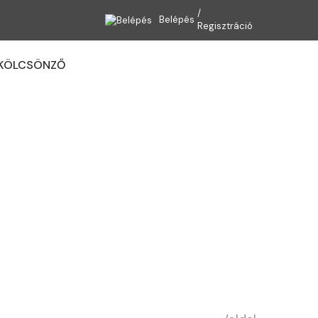
Belépés
Regisztráció
KÖLCSÖNZŐ
Kosaram
Sigma csempevágó karok