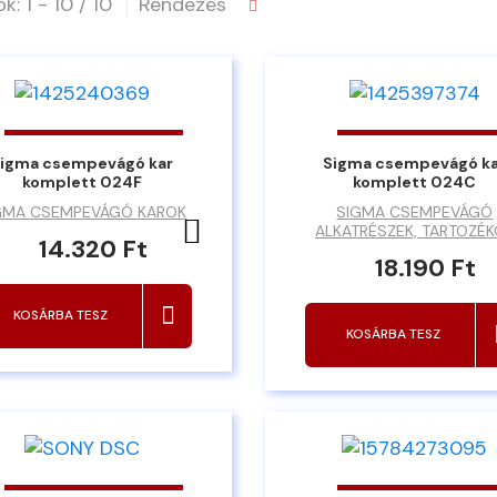
k: 1 - 10 / 10
Rendezés
igma csempevágó kar
Sigma csempevágó k
komplett 024F
komplett 024C
GMA CSEMPEVÁGÓ KAROK
SIGMA CSEMPEVÁGÓ
Kedvencekhez ad
ALKATRÉSZEK, TARTOZÉ
14.320 Ft
18.190 Ft
KOSÁRBA TESZ
KOSÁRBA TESZ