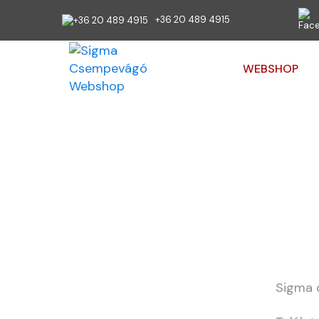
+36 20 489 4915
WEBSHOP
Ön itt van:
Kezdőlap
Web
Sigma 