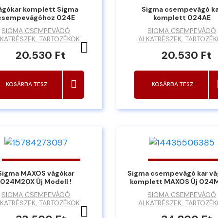
ágókar komplett Sigma
Sigma csempevágó k
csempevágóhoz 024E
komplett 024AE
SIGMA CSEMPEVÁGÓ
SIGMA CSEMPEVÁGÓ
KATRÉSZEK, TARTOZÉKOK
ALKATRÉSZEK, TARTOZÉ
Kedvencekhez ad
20.530 Ft
20.530 Ft
KOSÁRBA TESZ
KOSÁRBA TESZ
Sigma MAXOS vágókar
Sigma csempevágó kar vá
024M20X Új Modell !
komplett MAXOS Új 024
SIGMA CSEMPEVÁGÓ
SIGMA CSEMPEVÁGÓ
KATRÉSZEK, TARTOZÉKOK
ALKATRÉSZEK, TARTOZÉ
Kedvencekhez ad