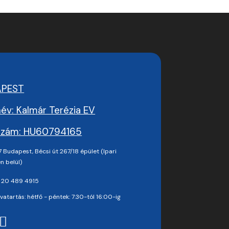
APEST
év: Kalmár Terézia EV
zám: HU60794165
 Budapest, Bécsi út 267/18 épület (Ipari
n belül)
 20 489 4915
vatartás: hétfő - péntek: 7:30-tól 16:00-ig