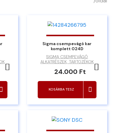
/oldal
ar
Sigma csempevágó kar
komplett 024D
SIGMA CSEMPEVÁGÓ
KOK
ALKATRÉSZEK, TARTOZÉKOK
Kedvencekhez ad
Kedvencekh
24.000 Ft
KOSÁRBA TESZ