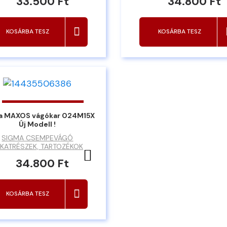
33.500 Ft
34.800 Ft
KOSÁRBA TESZ
KOSÁRBA TESZ
a MAXOS vágókar 024M15X
Új Modell !
SIGMA CSEMPEVÁGÓ
KATRÉSZEK, TARTOZÉKOK
Kedvencekhez ad
34.800 Ft
KOSÁRBA TESZ