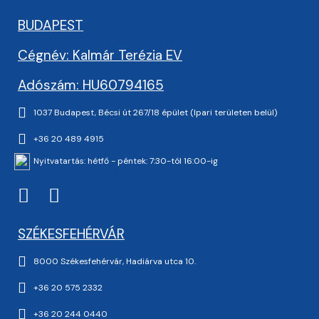
BUDAPEST
Cégnév: Kalmár Terézia EV
Adószám: HU60794165
1037 Budapest, Bécsi út 267/18 épület (Ipari területen belül)
+36 20 489 4915
Nyitvatartás: hétfő - péntek: 7:30-tól 16:00-ig
SZÉKESFEHÉRVÁR
8000 Székesfehérvár, Hadiárva utca 10.
+36 20 575 2332
+36 20 244 0440