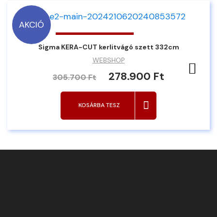
AKCIÓ
Sigma KERA-CUT kerlitvágó szett 332cm
WEBSHOP
Ked
278.900 Ft
305.700 Ft
KOSÁRBA TESZ