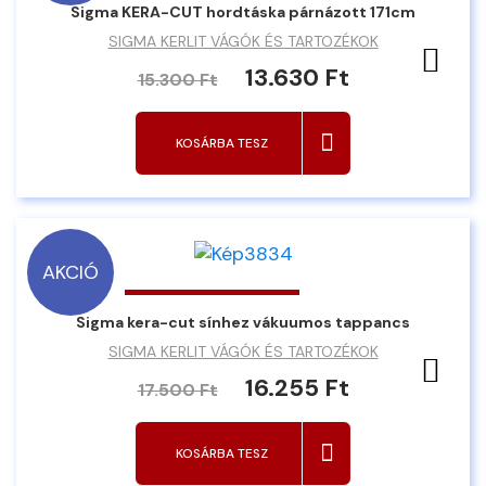
Sigma KERA-CUT hordtáska párnázott 171cm
SIGMA KERLIT VÁGÓK ÉS TARTOZÉKOK
Ked
13.630 Ft
15.300 Ft
KOSÁRBA TESZ
AKCIÓ
Sigma kera-cut sínhez vákuumos tappancs
SIGMA KERLIT VÁGÓK ÉS TARTOZÉKOK
Ked
16.255 Ft
17.500 Ft
KOSÁRBA TESZ