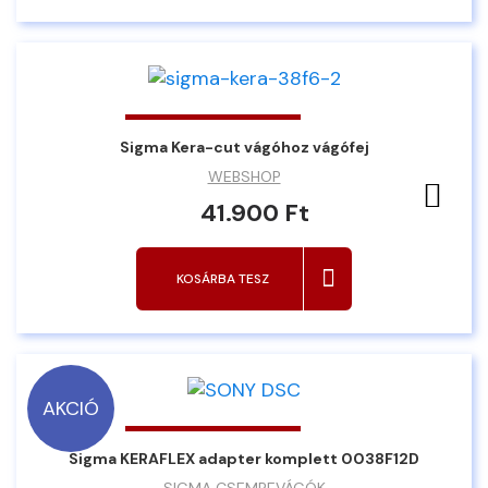
Sigma Kera-cut vágóhoz vágófej
WEBSHOP
Ked
41.900 Ft
KOSÁRBA TESZ
AKCIÓ
Sigma KERAFLEX adapter komplett 0038F12D
SIGMA CSEMPEVÁGÓK