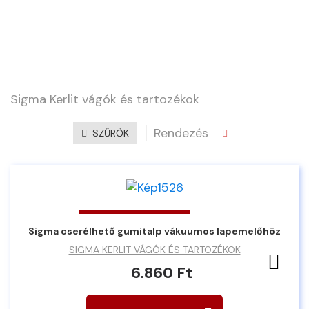
Sigma Kerlit vágók és tartozékok
Sigma Kerlit vágók és tartozékok
Rendezés
SZŰRŐK
Sigma cserélhető gumitalp vákuumos lapemelőhöz
SIGMA KERLIT VÁGÓK ÉS TARTOZÉKOK
Ked
6.860 Ft