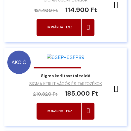
Ked
114.900 Ft
121.400 Ft
KOSÁRBA TESZ
AKCIÓ
Sigma kerlitasztal toldó
SIGMA KERLIT VÁGÓK ÉS TARTOZÉKOK
Ked
185.000 Ft
210.820 Ft
KOSÁRBA TESZ