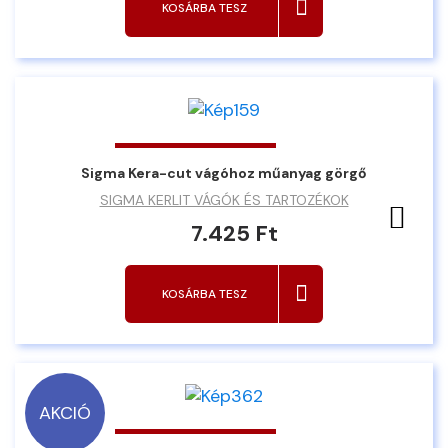
KOSÁRBA TESZ
Sigma Kera-cut vágóhoz műanyag görgő
SIGMA KERLIT VÁGÓK ÉS TARTOZÉKOK
Ked
7.425 Ft
KOSÁRBA TESZ
AKCIÓ