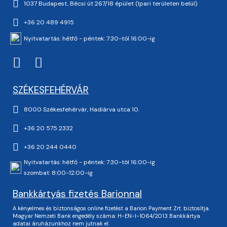
1037 Budapest, Bécsi út 267/18 épület (Ipari területen belül)
+36 20 489 4915
Nyitvatartás: hétfő - péntek: 7:30-tól 16:00-ig
SZÉKESFEHÉRVÁR
8000 Székesfehérvár, Hadiárva utca 10.
+36 20 575 2332
+36 20 244 0440
Nyitvatartás: hétfő - péntek: 7:30-tól 16:00-ig
szombat: 8:00-12:00-ig
Bankkártyás fizetés Barionnal
A kényelmes és biztonságos online fizetést a Barion Payment Zrt. biztosítja.
Magyar Nemzeti Bank engedély száma: H-EN-I-1064/2013 Bankkártya
adatai áruházunkhoz nem jutnak el.