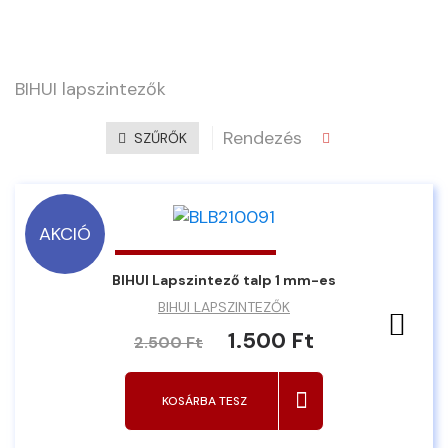
BIHUI lapszintezők
Rendezés
SZŰRŐK
AKCIÓ
BIHUI Lapszintező talp 1 mm-es
BIHUI LAPSZINTEZŐK
Ked
1.500 Ft
2.500 Ft
KOSÁRBA TESZ