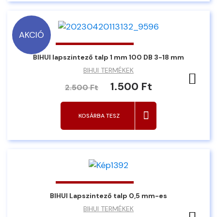
AKCIÓ
BIHUI lapszintező talp 1 mm 100 DB 3-18 mm
BIHUI TERMÉKEK
Ked
1.500 Ft
2.500 Ft
KOSÁRBA TESZ
BIHUI Lapszintező talp 0,5 mm-es
BIHUI TERMÉKEK
Ked