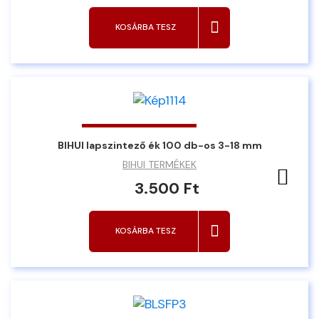
KOSÁRBA TESZ
BIHUI lapszintező ék 100 db-os 3-18 mm
BIHUI TERMÉKEK
Ked
3.500 Ft
KOSÁRBA TESZ