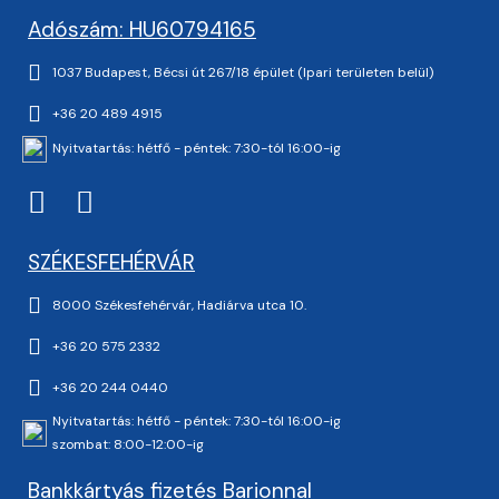
Adószám: HU60794165
1037 Budapest, Bécsi út 267/18 épület (Ipari területen belül)
+36 20 489 4915
Nyitvatartás: hétfő - péntek: 7:30-tól 16:00-ig
SZÉKESFEHÉRVÁR
8000 Székesfehérvár, Hadiárva utca 10.
+36 20 575 2332
+36 20 244 0440
Nyitvatartás: hétfő - péntek: 7:30-tól 16:00-ig
szombat: 8:00-12:00-ig
Bankkártyás fizetés Barionnal