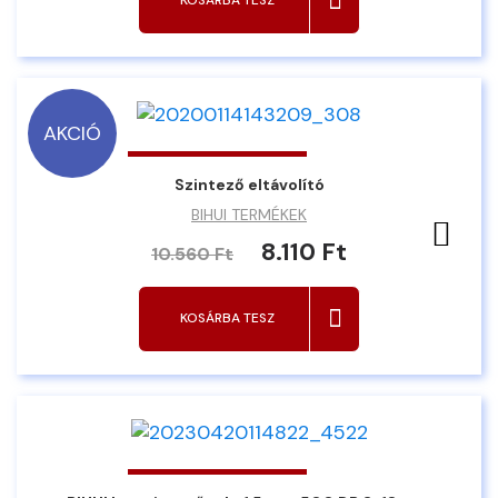
KOSÁRBA TESZ
AKCIÓ
Szintező eltávolító
BIHUI TERMÉKEK
Ked
8.110 Ft
10.560 Ft
KOSÁRBA TESZ