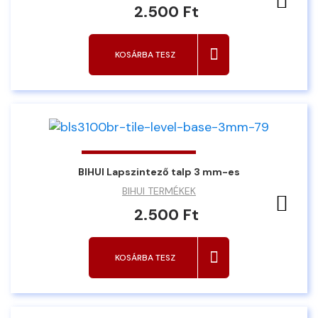
2.500 Ft
KOSÁRBA TESZ
BIHUI Lapszintező talp 3 mm-es
BIHUI TERMÉKEK
Ked
2.500 Ft
KOSÁRBA TESZ