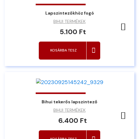
Lapszintezőkhöz fogó
BIHUI TERMÉKEK
Ked
5.100 Ft
KOSÁRBA TESZ
Bihui tekerős lapszintező
BIHUI TERMÉKEK
Ked
6.400 Ft