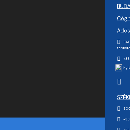
BUD
Cégn
Adós
1037
területe
+36
Nyit
SZÉK
800
+36
+36