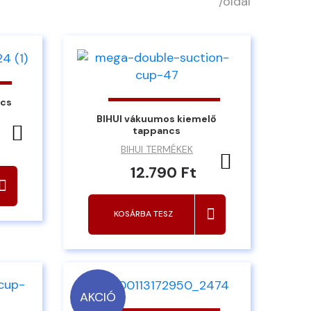
/oldal
ncs
BIHUI vákuumos kiemelő
Kedvencekhez ad
tappancs
BIHUI TERMÉKEK
Kedvencekh
12.790 Ft
KOSÁRBA TESZ
AKCIÓ