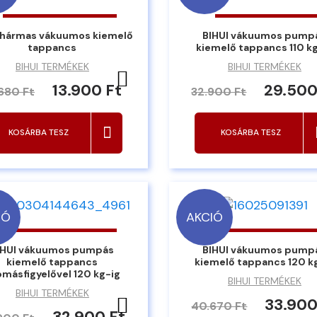
 hármas vákuumos kiemelő
BIHUI vákuumos pump
tappancs
kiemelő tappancs 110 k
BIHUI TERMÉKEK
BIHUI TERMÉKEK
Kedvencekhez ad
13.900 Ft
29.500
.680 Ft
32.900 Ft
KOSÁRBA TESZ
KOSÁRBA TESZ
IÓ
AKCIÓ
IHUI vákuumos pumpás
BIHUI vákuumos pump
kiemelő tappancs
kiemelő tappancs 120 k
másfigyelővel 120 kg-ig
BIHUI TERMÉKEK
BIHUI TERMÉKEK
Kedvencekhez ad
33.900
40.670 Ft
32.900 Ft