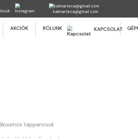
kalmarteca@gmail.com
AKCIÓK
RÓLUNK
GÉP
KAPCSOLAT
BIHUI VÁKUUMOS TAPPANCSOK
dőlap
Webshop
BIHUI TERMÉKEK
BIHUI Vákuu
Vákuumos tappancsok