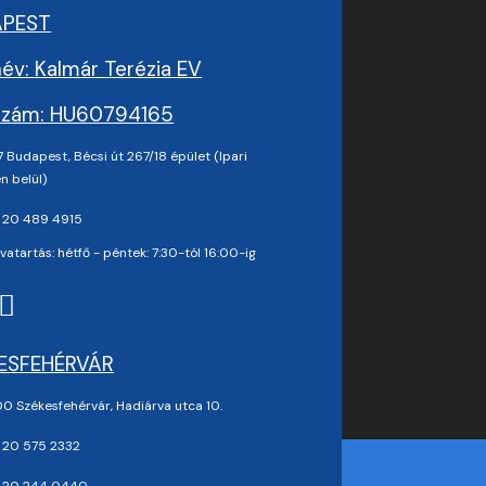
APEST
év: Kalmár Terézia EV
zám: HU60794165
 Budapest, Bécsi út 267/18 épület (Ipari
n belül)
 20 489 4915
vatartás: hétfő - péntek: 7:30-tól 16:00-ig
ESFEHÉRVÁR
0 Székesfehérvár, Hadiárva utca 10.
 20 575 2332
 20 244 0440