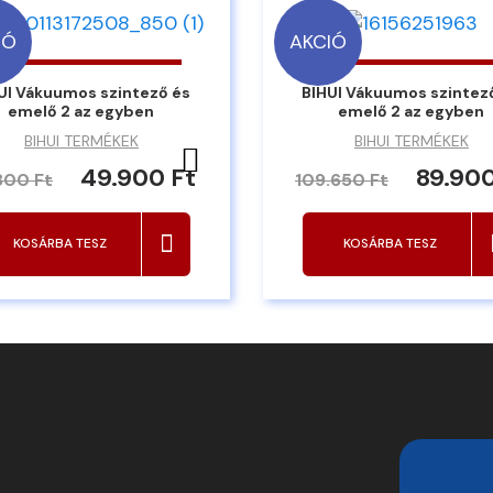
IÓ
AKCIÓ
UI Vákuumos szintező és
BIHUI Vákuumos szintez
emelő 2 az egyben
emelő 2 az egyben
BIHUI TERMÉKEK
BIHUI TERMÉKEK
Kedvencekhez ad
49.900 Ft
89.900
800 Ft
109.650 Ft
KOSÁRBA TESZ
KOSÁRBA TESZ