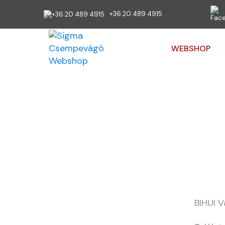
+36 20 489 4915
WEBSHOP
Ön itt van:
Kez
BIHUI 