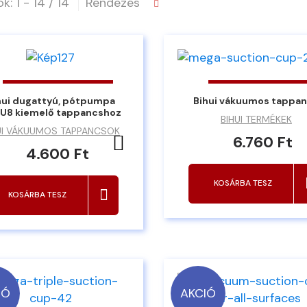
k: 1 - 14 / 14
Rendezés
hui dugattyú, pótpumpa
Bihui vákuumos tappa
U8 kiemelő tappancshoz
BIHUI TERMÉKEK
UI VÁKUUMOS TAPPANCSOK
Kedvencekhez ad
6.760 Ft
4.600 Ft
KOSÁRBA TESZ
KOSÁRBA TESZ
IÓ
AKCIÓ