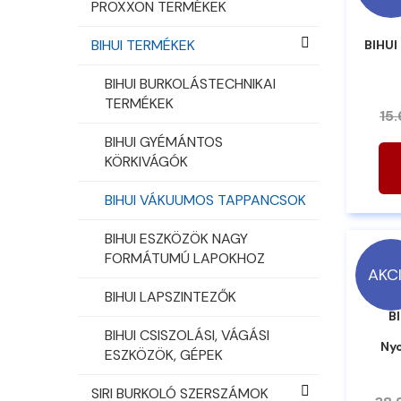
PROXXON TERMÉKEK
BIHUI TERMÉKEK
BIHUI
BIHUI BURKOLÁSTECHNIKAI
TERMÉKEK
15
BIHUI GYÉMÁNTOS
KÖRKIVÁGÓK
BIHUI VÁKUUMOS TAPPANCSOK
BIHUI ESZKÖZÖK NAGY
FORMÁTUMÚ LAPOKHOZ
AKC
BIHUI LAPSZINTEZŐK
B
BIHUI CSISZOLÁSI, VÁGÁSI
Nyo
ESZKÖZÖK, GÉPEK
SIRI BURKOLÓ SZERSZÁMOK