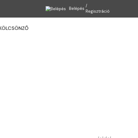
Belépés
Regisztráció
KÖLCSÖNZŐ
Kosaram
mos tappancsok