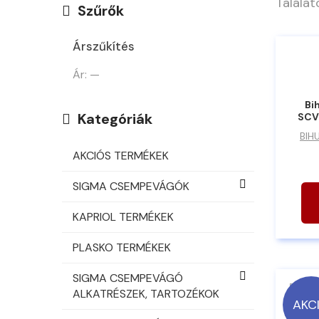
Találato
Szűrők
Árszűkítés
Ár:
—
Bi
Kategóriák
SCV
BIH
AKCIÓS TERMÉKEK
SIGMA CSEMPEVÁGÓK
KAPRIOL TERMÉKEK
PLASKO TERMÉKEK
SIGMA CSEMPEVÁGÓ
ALKATRÉSZEK, TARTOZÉKOK
AKC