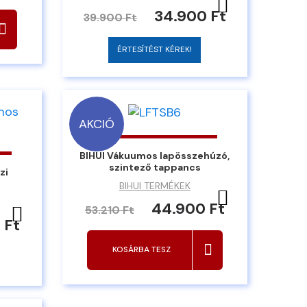
Kedvencekh
34.900 Ft
39.900 Ft
ÉRTESÍTÉST KÉREK!
AKCIÓ
BIHUI Vákuumos lapösszehúzó,
szintező tappancs
zi
BIHUI TERMÉKEK
Kedvencekh
44.900 Ft
Kedvencekhez ad
53.210 Ft
 Ft
KOSÁRBA TESZ