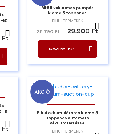
BIHUI vákuumos pumpás
kiemelő tappancs
ás
g-ig
BIHUI TERMÉKEK
Kedvencekh
29.900 Ft
Kedvencekhez ad
35.790 Ft
 Ft
KOSÁRBA TESZ
AKCIÓ
ás
g-ig
Bihui akkumulátoros kiemelő
tappancs automata
Kedvencekhez ad
vákuumtartással
 Ft
BIHUI TERMÉKEK