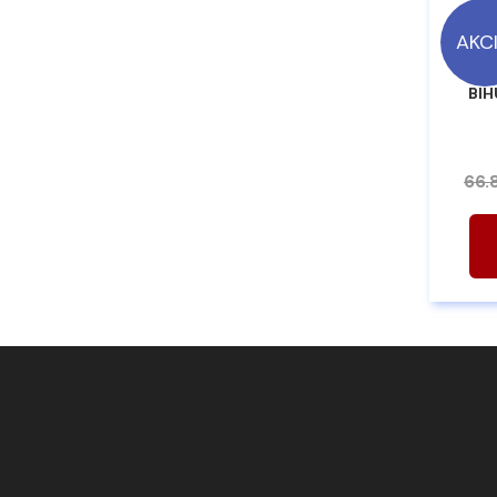
AKC
BIH
66.