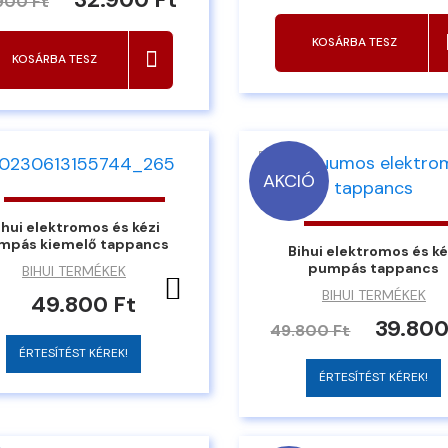
900 Ft
KOSÁRBA TESZ
KOSÁRBA TESZ
AKCIÓ
ihui elektromos és kézi
mpás kiemelő tappancs
Bihui elektromos és ké
pumpás tappancs
BIHUI TERMÉKEK
Kedvencekhez ad
BIHUI TERMÉKEK
49.800 Ft
39.800
49.800 Ft
ÉRTESÍTÉST KÉREK!
ÉRTESÍTÉST KÉREK!