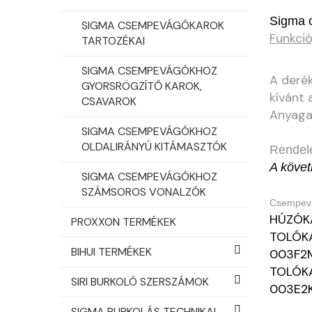
Sigma 
SIGMA CSEMPEVÁGÓKAROK
Funkció
TARTOZÉKAI
SIGMA CSEMPEVÁGÓKHOZ
A derék
GYORSRÖGZÍTŐ KAROK,
kívánt 
CSAVAROK
Anyaga
SIGMA CSEMPEVÁGÓKHOZ
OLDALIRÁNYÚ KITÁMASZTÓK
Rendel
A köve
SIGMA CSEMPEVÁGÓKHOZ
SZÁMSOROS VONALZÓK
Csempevá
HÚZÓKA
PROXXON TERMÉKEK
TOLÓKA
BIHUI TERMÉKEK
003F2
TOLÓKA
SIRI BURKOLÓ SZERSZÁMOK
003E2
SIGMA BURKOLÁS TECHNIKAI