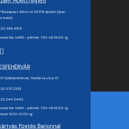
zám: HU60794165
 Budapest, Bécsi út 267/18 épület (Ipari
n belül)
 20 489 4915
vatartás: hétfő - péntek: 7:30-tól 16:00-ig
ESFEHÉRVÁR
0 Székesfehérvár, Hadiárva utca 10.
 20 575 2332
 20 244 0440
vatartás: hétfő - péntek: 7:30-tól 16:00-ig
mbat: 8:00-12:00-ig
ártyás fizetés Barionnal