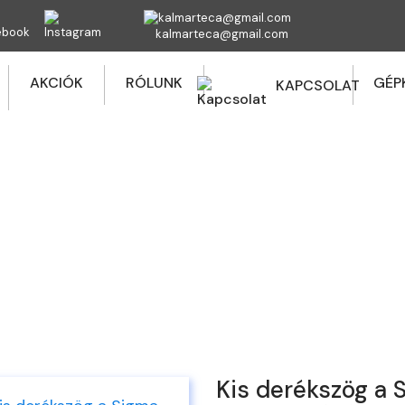
kalmarteca@gmail.com
AKCIÓK
RÓLUNK
GÉP
KAPCSOLAT
KSZÖG A SIGMA CSEMPEVÁGÓHOZ 0
ezdőlap
Webshop
Sigma Csempevágó alkatrésze
Kis derékszög a Sigma csempevágóhoz 019D
Kis derékszög a 