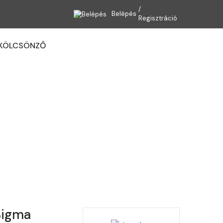
Belépés
Regisztráció
KÖLCSÖNZŐ
Kosaram
19D SIGMA
k, tartozékok
Sigma