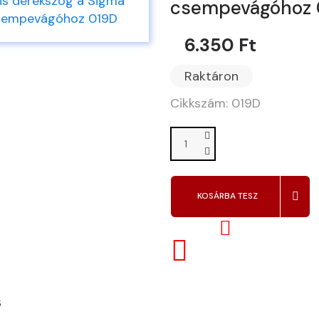
csempevágóhoz 
6.350 Ft
Raktáron
Cikkszám: 019D
KOSÁRBA TESZ
s