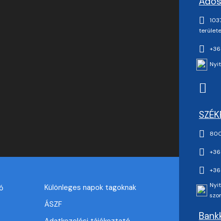
Adós
1037
területe
+36
Nyit
SZÉK
800
+36
+36
Nyit
Különleges napok tagoknak
ó
szo
ÁSZF
Bankk
Adatkezelési tájékoztató