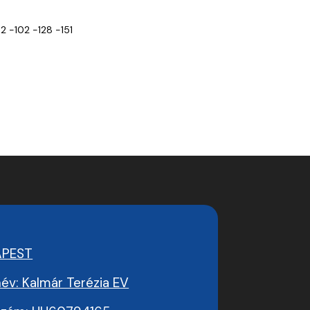
 -102 -128 -151
APEST
év: Kalmár Terézia EV