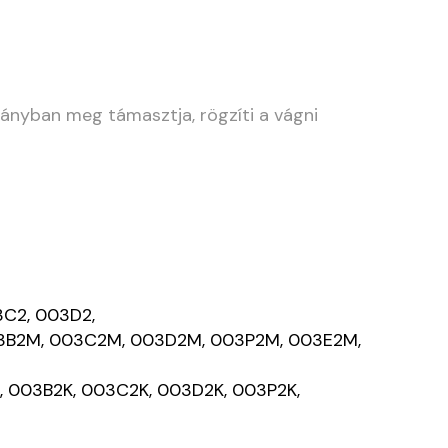
rányban meg támasztja, rögzíti a vágni
C2, 003D2,
B2M, 003C2M, 003D2M, 003P2M, 003E2M,
 003B2K, 003C2K, 003D2K, 003P2K,