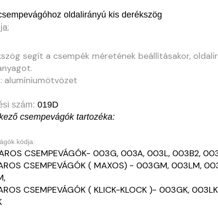
csempevágóhoz oldalirányú kis derékszög
ja:
szög segít a csempék méretének beállításakor, oldali
anyagot.
: alumíniumötvözet
ési szám:
019D
tkező csempevágók tartozéka:
gók kódja:
ROS CSEMPEVÁGÓK- 003G, 003A, 003L, 003B2, 003
ROS CSEMPEVÁGÓK ( MAXOS) - 003GM, 003LM, 003
M,
ROS CSEMPEVÁGÓK ( KLICK-KLOCK )- 003GK, 003LK,
K