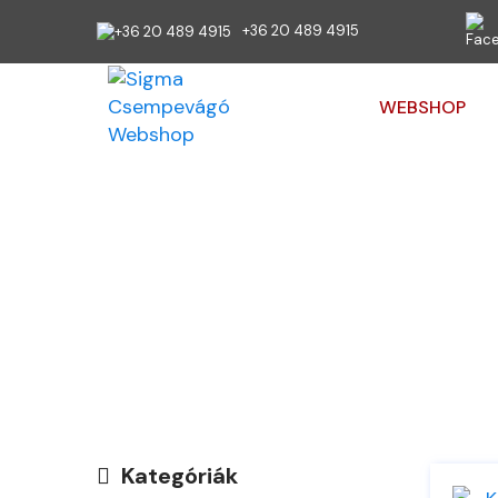
+36 20 489 4915
WEBSHOP
KIS DERÉ
Ön itt van:
K
Kategóriák