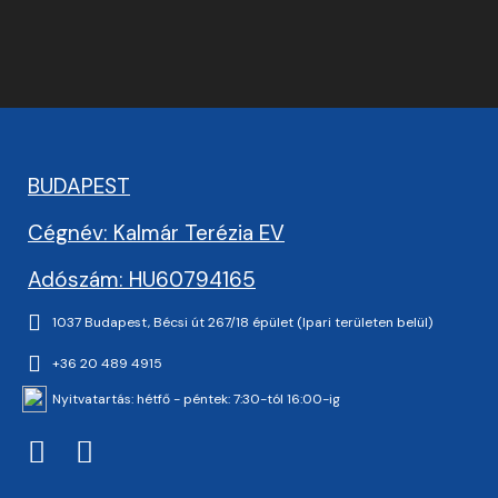
BUDAPEST
Cégnév: Kalmár Terézia EV
Adószám: HU60794165
1037 Budapest, Bécsi út 267/18 épület (Ipari területen belül)
+36 20 489 4915
Nyitvatartás: hétfő - péntek: 7:30-tól 16:00-ig