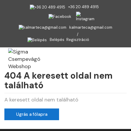
+36 20 489 4915
kalmarteca@gmail.com
Belépés
Regisztráció
TOGGL
404 A keresett oldal nem
található
A keresett oldal nem található
Ugrás a főlapra