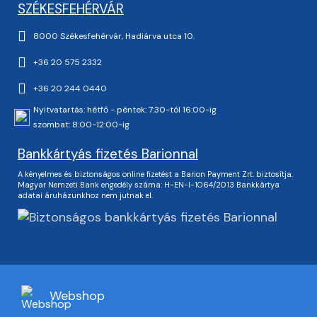
SZÉKESFEHÉRVÁR
8000 Székesfehérvár, Hadiárva utca 10.
+36 20 575 2332
+36 20 244 0440
Nyitvatartás: hétfő - péntek: 7:30-tól 16:00-ig
szombat: 8:00-12:00-ig
Bankkártyás fizetés Barionnal
A kényelmes és biztonságos online fizetést a Barion Payment Zrt. biztosítja.
Magyar Nemzeti Bank engedély száma: H-EN-I-1064/2013 Bankkártya
adatai áruházunkhoz nem jutnak el.
Webshop