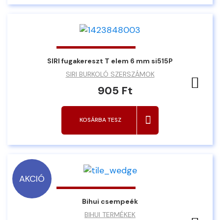
SIRI fugakereszt T elem 6 mm si515P
SIRI BURKOLÓ SZERSZÁMOK
Ked
905 Ft
KOSÁRBA TESZ
AKCIÓ
Bihui csempeék
BIHUI TERMÉKEK