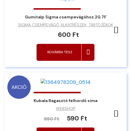
Gumitalp Sigma csempevágóhoz 2G 7F
SIGMA CSEMPEVÁGÓ ALKATRÉSZEK, TARTOZÉKOK
Ked
600 Ft
KOSÁRBA TESZ
AKCIÓ
Kubala Ragasztó felhordó sima
WEBSHOP
Ked
590 Ft
990 Ft