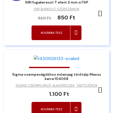
SIRI fugakereszt T elem 3 mm si75P
SIRI BURKOLÓ SZERSZÁMOK
Ked
850 Ft
920 Ft
KOSÁRBA TESZ
Sigma csempevágókhoz műanyag törőtalp Maxos
karra 104058
SIGMA CSEMPEVÁGÓ ALKATRÉSZEK, TARTOZÉKOK
Ked
1.100 Ft
KOSÁRBA TESZ