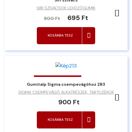
SIRI SZIVACSOK LEHÚZÓGUMIK
Ked
695 Ft
800 Ft
KOSÁRBA TESZ
Gumitalp Sigma csempevágóhoz 2B3
SIGMA CSEMPEVÁGÓ ALKATRÉSZEK, TARTOZÉKOK
Ked
900 Ft
KOSÁRBA TESZ