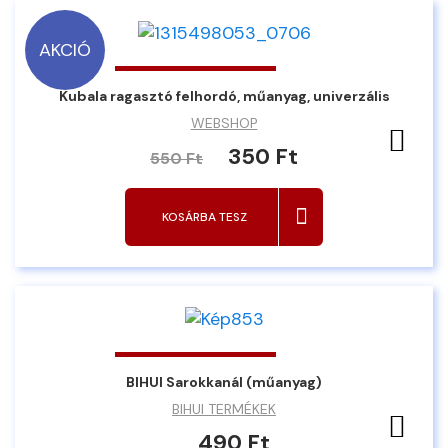
AKCIÓ
Kubala ragasztó felhordó, műanyag, univerzális
WEBSHOP
Ked
350 Ft
550 Ft
KOSÁRBA TESZ
BIHUI Sarokkanál (műanyag)
BIHUI TERMÉKEK
Ked
490 Ft