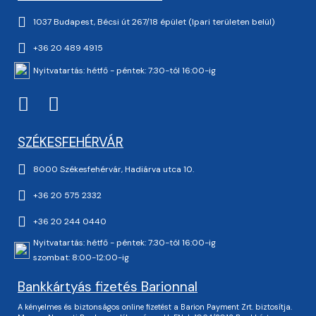
1037 Budapest, Bécsi út 267/18 épület (Ipari területen belül)
+36 20 489 4915
Nyitvatartás: hétfő - péntek: 7:30-tól 16:00-ig
SZÉKESFEHÉRVÁR
8000 Székesfehérvár, Hadiárva utca 10.
+36 20 575 2332
+36 20 244 0440
Nyitvatartás: hétfő - péntek: 7:30-tól 16:00-ig
szombat: 8:00-12:00-ig
Bankkártyás fizetés Barionnal
A kényelmes és biztonságos online fizetést a Barion Payment Zrt. biztosítja.