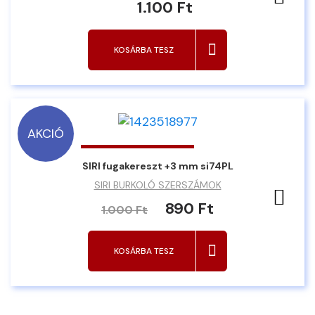
1.100 Ft
KOSÁRBA TESZ
AKCIÓ
SIRI fugakereszt +3 mm si74PL
SIRI BURKOLÓ SZERSZÁMOK
Ked
890 Ft
1.000 Ft
KOSÁRBA TESZ