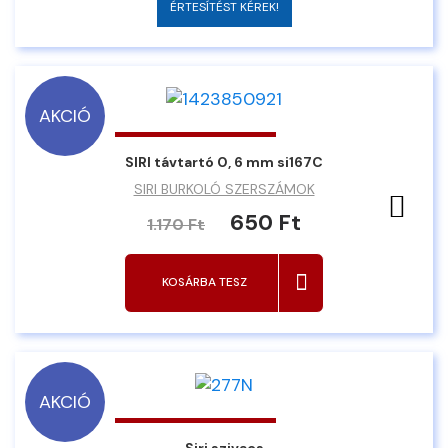
ÉRTESÍTÉST KÉREK!
AKCIÓ
SIRI távtartó 0, 6 mm si167C
SIRI BURKOLÓ SZERSZÁMOK
Ked
650 Ft
1.170 Ft
KOSÁRBA TESZ
AKCIÓ
Siri szivacs