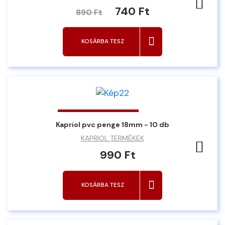
Ked
740 Ft
890 Ft
KOSÁRBA TESZ
Kapriol pvc penge 18mm - 10 db
KAPRIOL TERMÉKEK
Ked
990 Ft
KOSÁRBA TESZ