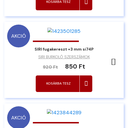
KOSÁRBA TESZ
AKCIÓ
SIRI fugakereszt +3 mm si74P
SIRI BURKOLÓ SZERSZÁMOK
Ked
850 Ft
920 Ft
KOSÁRBA TESZ
AKCIÓ