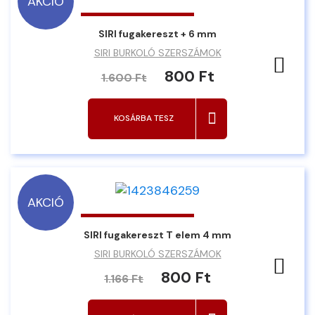
AKCIÓ
SIRI fugakereszt + 6 mm
SIRI BURKOLÓ SZERSZÁMOK
Ked
800 Ft
1.600 Ft
KOSÁRBA TESZ
AKCIÓ
SIRI fugakereszt T elem 4 mm
SIRI BURKOLÓ SZERSZÁMOK
Ked
800 Ft
1.166 Ft