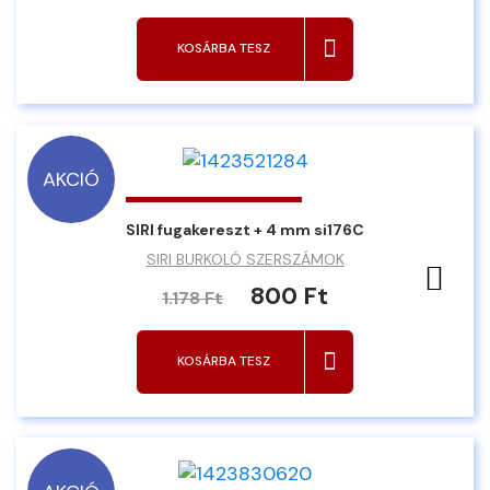
KOSÁRBA TESZ
AKCIÓ
SIRI fugakereszt + 4 mm si176C
SIRI BURKOLÓ SZERSZÁMOK
Ked
800 Ft
1.178 Ft
KOSÁRBA TESZ