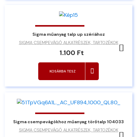
Sigma műanyag talp up szériához
SIGMA CSEMPEVÁGÓ ALKATRÉSZEK, TARTOZÉKOK
Ked
1.100 Ft
KOSÁRBA TESZ
Sigma csempevágókhoz műanyag törőtalp 104033
SIGMA CSEMPEVÁGÓ ALKATRÉSZEK, TARTOZÉKOK
Ked