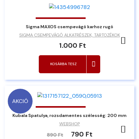
Sigma MAXOS csempevágó karhoz rugó
SIGMA CSEMPEVÁGÓ ALKATRÉSZEK, TARTOZÉKOK
Ked
1.000 Ft
KOSÁRBA TESZ
AKCIÓ
Kubala Spatulya, rozsdamentes szélesség: 200 mm
WEBSHOP
Ked
790 Ft
890 Ft