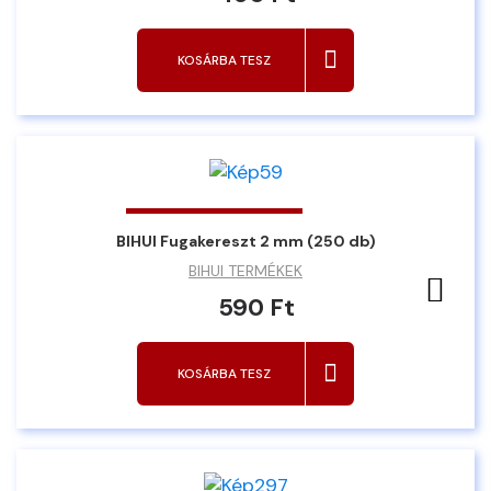
KOSÁRBA TESZ
BIHUI Fugakereszt 2 mm (250 db)
BIHUI TERMÉKEK
Ked
590 Ft
KOSÁRBA TESZ