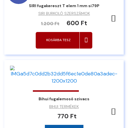
SIRI fugakereszt T elem 1 mm si79P
SIRI BURKOLÓ SZERSZÁMOK
Ked
600 Ft
1.200 Ft
KOSÁRBA TESZ
Bihui fugalemosó szivacs
BIHUI TERMÉKEK
Ked
770 Ft